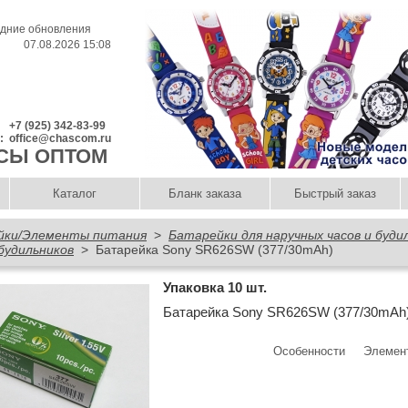
дние обновления
07.08.2026 15:08
+7 (925) 342-83-99
l:
office@chascom.ru
СЫ ОПТОМ
Каталог
Бланк заказа
Быстрый заказ
йки/Элементы питания
>
Батарейки для наручных часов и буди
 будильников
> Батарейка Sony SR626SW (377/30mAh)
Упаковка 10 шт.
Батарейка Sony SR626SW (377/30mAh
Особенности
Элемент